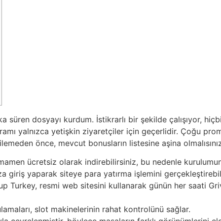
 süren dosyayı kurdum. İstikrarlı bir şekilde çalışıyor, hi
ramı yalnızca yetişkin ziyaretçiler için geçerlidir. Çoğu pr
ilemeden önce, mevcut bonusların listesine aşina olmalısınız
amen ücretsiz olarak indirebilirsiniz, bu nedenle kurulumun
a giriş yaparak siteye para yatırma işlemini gerçekleştirebili
y up Turkey, resmi web sitesini kullanarak günün her saati G
amaları, slot makinelerinin rahat kontrolünü sağlar.