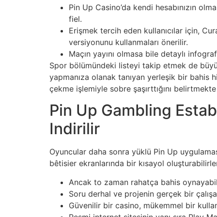
Pin Up Casino’da kendi hesabınızın olma
fiel.
Erişmek tercih eden kullanıcılar için, Cu
versiyonunu kullanmaları önerilir.
Maçın yayını olmasa bile detaylı infograf
Spor bölümündeki listeyi takip etmek de büyük
yapmanıza olanak tanıyan yerleşik bir bahis h
çekme işlemiyle sobre şaşırttığını belirtmekte
Pin Up Gambling Estab
Indirilir
Oyuncular daha sonra yüklü Pin Up uygulamasını
bêtisier ekranlarında bir kısayol oluşturabilirl
Ancak to zaman rahatça bahis oynayabilir 
Soru derhal ve projenin gerçek bir çalışan
Güvenilir bir casino, mükemmel bir kullan
Resmi internet sitesinin yanı sıra Play Ma