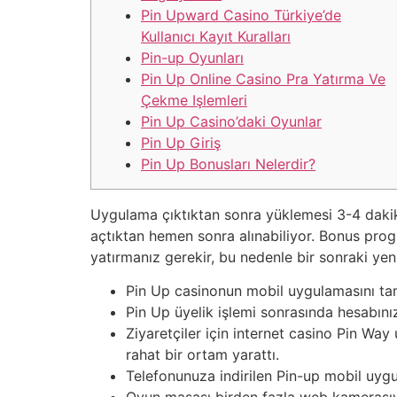
Pin Upward Casino Türkiye’de
Kullanıcı Kayıt Kuralları
Pin-up Oyunları
Pin Up Online Casino Pra Yatırma Ve
Çekme Işlemleri
Pin Up Casino’daki Oyunlar
Pin Up Giriş
Pin Up Bonusları Nelerdir?
Uygulama çıktıktan sonra yüklemesi 3-4 dakika
açtıktan hemen sonra alınabiliyor. Bonus prog
yatırmanız gerekir, bu nedenle bir sonraki yen
Pin Up casinonun mobil uygulamasını tam
Pin Up üyelik işlemi sonrasında hesabınız
Ziyaretçiler için internet casino Pin Wa
rahat bir ortam yarattı.
Telefonunuza indirilen Pin-up mobil uygul