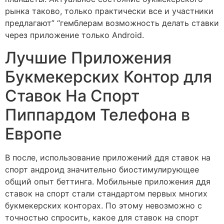
рынка таково, только практически все и участники
предлагают” “гемблерам возможность делать ставки
через приложение только Android.
Лучшие Приложения
Букмекерских Контор для
Ставок На Спорт
Пиппардом Телефона в
Европе
В после, использование приложений ддя ставок на
спорт андроид значительно биостимулирующее
общий опыт беттинга. Мобильные приложения ддя
ставок на спорт стали стандартом первых многих
букмекерских конторах. По этому невозможно с
точностью спросить, какое для ставок на спорт