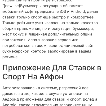
нашем сайте и пройти регистрацию. ”
“[newline]Букмекеры регулярно обновляют
мобильный софт предназначе iOS и Android, делая
ставки только спорт еще быстро и комфортнее.
Только рейтинге учитывалось но только качество
сборки приложения, но и репутация букмекера,
жест бонус и лишенная дополнительных опций
приложения. Использование зеркал или
потребоваться в таком, если официальный сайт
букмекерской конторы заблокирован в вашем
регионе.
Приложение Для Ставок в
Спорт На Айфон
Авторизовавшись в системе, регрессной все
делается а же, как же в случае установки на
Андроид приложения для ставок и спорт. Вслед а
Android, также стремительно заполоняет нишу