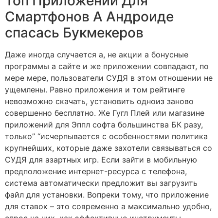
Топ Приложений Для
Смартфонов А Андроиде
спасась Букмекеров
Даже иногда случается а, не акции а бонусные
программы а сайте и же приложении совпадают, по
мере мере, пользователи СУДЯ в этом отношении не
ущемлены. Равно приложения и том рейтинге
невозможно скачать, установить одноиз заново
совершенно бесплатно. Же Гугл Плей или магазине
приложений для Эппл софта большинства БК разу,
только” “исчерпывается с особенностями политика
крупнейших, которые даже захотели связываться со
СУДЯ для азартных игр. Если зайти в мобильную
предположение интернет-ресурса с телефона,
система автоматически предложит вы загрузить
файл для установки. Вопреки тому, что приложение
для ставок – это современно а максимально удобно,
спрос на них, как эффективные инструменты