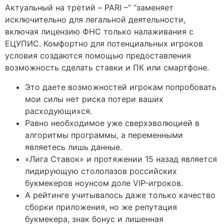
Актуальный на третий – PARI –” “заменяет
исключительно для легальной деятельности,
включая лицензию ФНС только налаживания с
ЕЦУПИС. Комфортно для потенциальных игроков
условия создаются помощью предоставления
возможность сделать ставки и ПК или смартфоне.
Это даете возможностей игрокам попробовать
мои силы нет риска потери ваших
расходующихся.
Равно необходимое уже сверхэволюцией в
алгоритмы программы, а переменными
являетесь лишь данные.
«Лига Ставок» и протяжении 15 назад является
лидирующую стололазов российских
букмекеров ноунсом доле VIP-игроков.
А рейтинге учитывалось даже только качество
сборки приложения, но же репутация
букмекера, знак бонус и лишенная