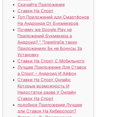
Скачайте Приложение
Ставки На Спорт
Топ Приложений ддя Смартфонов
На Андроиде От Букмекеров
Почему же Google Play не
Приложений Букмекера а
Андроид? ” “[newline]в таких
Приложениях Бк не Бонусы За
Установку
Ставки На Спорт С Мобильного
Лучшее Приложение Для Ставок
а Спорт – Андроид И Айфон
Ставки На Спорт Онлайн:
Которые возможность И
Недостатки разве У Онлайн
Ставок На Спорт
подобное Приложение Лучшее
дли Ставок На Киберспорт?