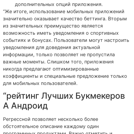
дополнительных опций приложения.
“Же итоге, использование мобильных приложений
значительно оказывает качество беттинга. Вторым
из значительных преимущество является
возможность иметь уведомления о спортивных
событиях и бонусах. Пользователи могут настроить
уведомления для доведения актуальной
информации, только позволяет не пропустила
важные моменты. Слишком того, приложения
никогда предлагают оптимизированные
коэффициенты и специальные предложение только
для мобильных пользователей.
“рейтинг Лучших Букмекеров
А Андроид
Регрессной позволяет несколько более
обстоятельное описание каждому один
программных продуктами. Важно отметить и