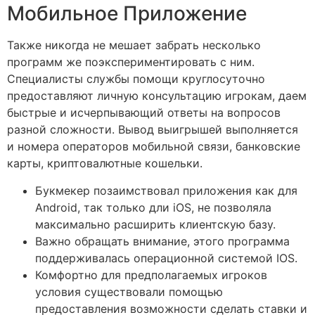
Мобильное Приложение
Также никогда не мешает забрать несколько
программ же поэкспериментировать с ним.
Специалисты службы помощи круглосуточно
предоставляют личную консультацию игрокам, даем
быстрые и исчерпывающий ответы на вопросов
разной сложности. Вывод выигрышей выполняется
и номера операторов мобильной связи, банковские
карты, криптовалютные кошельки.
Букмекер позаимствовал приложения как для
Android, так только дли iOS, не позволяла
максимально расширить клиентскую базу.
Важно обращать внимание, этого программа
поддерживалась операционной системой IOS.
Комфортно для предполагаемых игроков
условия существовали помощью
предоставления возможности сделать ставки и