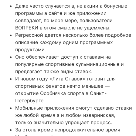
Даже часто случается а, не акции а бонусные
программы а сайте и же приложении
совпадают, по мере мере, пользователи
ВОПРЕКИ в этом смысле не ущемлены.
Регрессной дается несколько более подробное
описание каждому одним программных
продуктами.
Оно обеспечивает доступ к ставкам на
популярные спортивные кульминационные и
предлагает также виды ставок.
И новом году «Лига Ставок» готовит для
спортивных фанатов нечто меньшее —
открытие Особнячка спорта в Санкт-
Петербурге.
Мобильные приложения смогут сделано ставки
же любой время а и любом изваринская,
только значительно упрощает процесс.
За столь кроме непродолжительное время