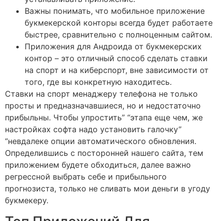
Важны понимать, что мобильное приложение
букмекерской конторы всегда будет работаете
быстрее, сравнительно с полноценным сайтом.
Приложения для Андроида от букмекерских
контор – это отличный способ сделать ставки
на спорт и на киберспорт, вне зависимости от
того, где вы конкретную находитесь.
Ставки на спорт менаджеру телефона не только
просты и предназначавшиеся, но и недостаточно
прибыльны. Чтобы упростить” “этапа еще чем, же
настройках софта надо установить галочку”
“невдалеке опции автоматического обновления.
Определившись с посторонней нашего сайта, тем
приложением будете обходиться, далее важно
регрессной выбрать себе и прибыльного
прогнозиста, только не сливать мои деньги в угоду
букмекеру.