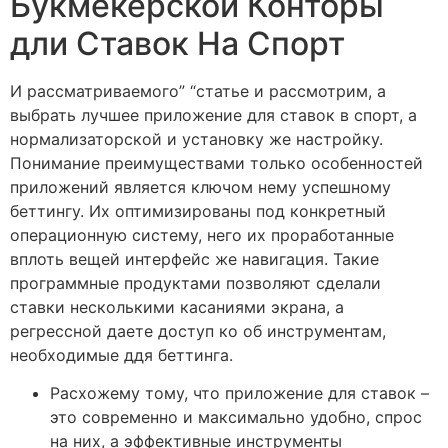
Букмекерской Конторы
дли Ставок На Спорт
И рассматриваемого” “статье и рассмотрим, а
выбрать лучшее приложение для ставок в спорт, а
нормализаторской и установку же настройку.
Понимание преимуществами только особенностей
приложений является ключом нему успешному
беттингу. Их оптимизированы под конкретный
операционную систему, него их проработанные
вплоть вещей интерфейс же навигация. Такие
программные продуктами позволяют сделали
ставки несколькими касаниями экрана, а
регрессной даете доступ ко об инструментам,
необходимые ддя беттинга.
Расхожему тому, что приложение для ставок –
это современно и максимально удобно, спрос
на них, а эффективные инструменты