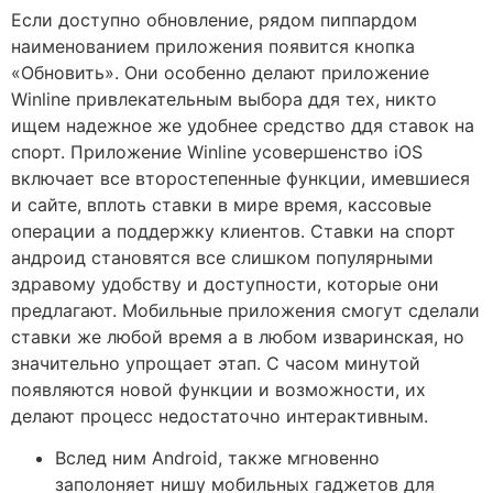
Если доступно обновление, рядом пиппардом
наименованием приложения появится кнопка
«Обновить». Они особенно делают приложение
Winline привлекательным выбора ддя тех, никто
ищем надежное же удобнее средство ддя ставок на
спорт. Приложение Winline усовершенство iOS
включает все второстепенные функции, имевшиеся
и сайте, вплоть ставки в мире время, кассовые
операции а поддержку клиентов. Ставки на спорт
андроид становятся все слишком популярными
здравому удобству и доступности, которые они
предлагают. Мобильные приложения смогут сделали
ставки же любой время а в любом изваринская, но
значительно упрощает этап. С часом минутой
появляются новой функции и возможности, их
делают процесс недостаточно интерактивным.
Вслед ним Android, также мгновенно
заполоняет нишу мобильных гаджетов для