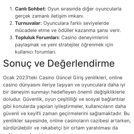
Canlı Sohbet:
Oyun sırasında diğer oyuncularla
gerçek zamanlı iletişim imkanı.
Turnuvalar:
Oyunculara farklı seviyelerde
mücadele etme ve ödüller kazanma şansı verir.
Topluluk Forumları:
Casino deneyimlerini
paylaşmak ve yeni stratejiler öğrenmek için
kullanıcı forumları.
Sonuç ve Değerlendirme
Ocak 2023’teki Casino Güncel Giriş yenilikleri, online
casino dünyasını ileriye taşıyan ve oyunculara daha iyi
bir deneyim sunmayı hedefleyen önemli değişikliklerle
doludur. Güvenlik, oyun çeşitliliği ve sosyal bağlantılar
gibi konularda yapılan iyileştirmeler, kullanıcıların daha
güvenli ve keyifli zaman geçirmelerini sağlamaktadır. Bu
yenilikler sayesinde, online casinoların cazibesi artarken,
sürdürülebilir ve rekabetçi bir ortam yaratılması da