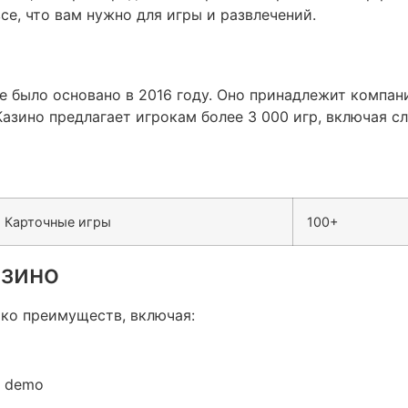
все, что вам нужно для игры и развлечений.
е было основано в 2016 году. Оно принадлежит компании
азино предлагает игрокам более 3 000 игр, включая сл
Карточные игры
100+
азино
ько преимуществ, включая:
е demo