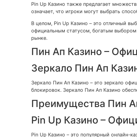
Pin Up Казино также предлагает множеств
означает, что игроки могут выбрать способ
В целом, Pin Up Казино – это отличный вы
официальным статусом, богатым выбором и
рынке.
Пин Ап Казино – Офи
Зеркало Пин Ап Кази
Зеркало Пин Ап Казино – это зеркало офи
блокировок. Зеркало Пин Ап Казино обесп
Преимущества Пин А
Pin Up Казино – Офиц
Pin Up Казино – это популярный онлайн-к