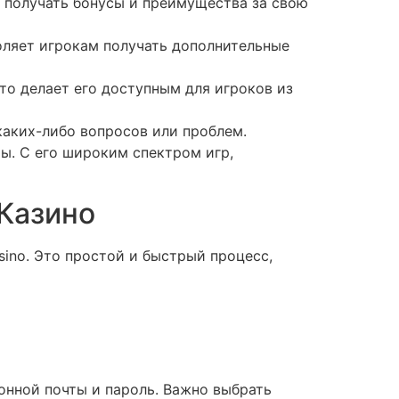
м получать бонусы и преимущества за свою
воляет игрокам получать дополнительные
то делает его доступным для игроков из
каких-либо вопросов или проблем.
ры. С его широким спектром игр,
 Казино
sino. Это простой и быстрый процесс,
ронной почты и пароль. Важно выбрать