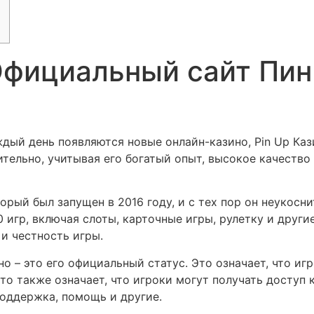
Официальный сайт Пин
ждый день появляются новые онлайн-казино, Pin Up Ка
ительно, учитывая его богатый опыт, высокое качеств
торый был запущен в 2016 году, и с тех пор он неукосн
00 игр, включая слоты, карточные игры, рулетку и други
и честность игры.
о – это его официальный статус. Это означает, что иг
Это также означает, что игроки могут получать доступ
поддержка, помощь и другие.