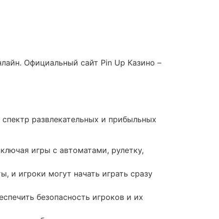
лайн. Официальный сайт Pin Up Казино –
й спектр развлекательных и прибыльных
включая игры с автоматами, рулетку,
ы, и игроки могут начать играть сразу
еспечить безопасность игроков и их