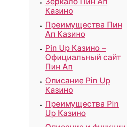
Зеркало Пин Ап
Казино
Преимущества Пин
Ап Казино
Pin Up Казино –
Официальный сайт
Пин Ап
Описание Pin Up
Казино
Преимущества Pin
Up Казино