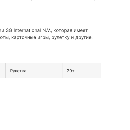
 SG International N.V., которая имеет
оты, карточные игры, рулетку и другие.
Рулетка
20+