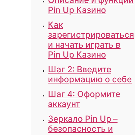
Описание и функции
Pin Up Казино
Как
зарегистрироваться
и начать играть в
Pin Up Казино
Шаг 2: Введите
информацию о себе
Шаг 4: Оформите
аккаунт
Зеркало Pin Up –
безопасность и