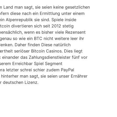
 Land man sagt, sie seien keine gesetzlichen
ofern diese nach ein Ermittlung unter einem
in Alpenrepublik sie sind. Spiele inside
tcoin divertieren sich seit 2012 stetig
ensächlich, wenn es bisher viele Rezensent
genau so wie ein BTC nicht weitere leer ihr
nken. Daher finden Diese natürlich
rtheit seriöser Bitcoin Casinos. Dies liegt
 einander das Zahlungsdienstleister fünf vor
nserem Erreichbar Spiel Segment
a letzter schrei schier zudem PayPal
, hinterher man sagt, sie seien unser Ernährer
er deutschen Lizenz.