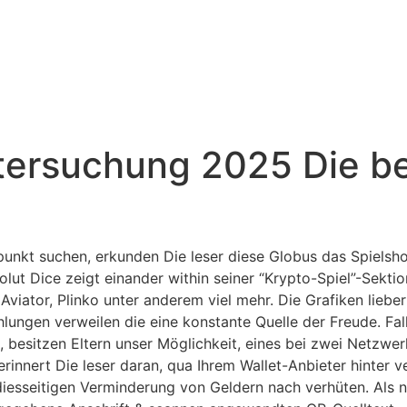
tersuchung 2025 Die be
epunkt suchen, erkunden Die leser diese Globus das Spielsh
t Dice zeigt einander within seiner “Krypto-Spiel”-Sektion
 Aviator, Plinko unter anderem viel mehr.
Die Grafiken liebe
ngen verweilen die eine konstante Quelle der Freude. Falls
, besitzen Eltern unser Möglichkeit, eines bei zwei Netzwer
erinnert Die leser daran, qua Ihrem Wallet-Anbieter hinter v
diesseitigen Verminderung von Geldern nach verhüten. Als 