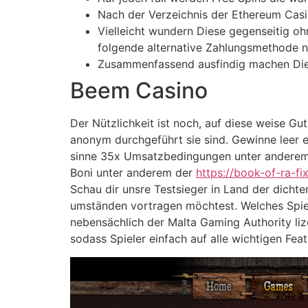
Nach der Verzeichnis der Ethereum Casin
Vielleicht wundern Diese gegenseitig ohn
folgende alternative Zahlungsmethode nutz
Zusammenfassend ausfindig machen Die l
Beem Casino
Der Nützlichkeit ist noch, auf diese weise Gu
anonym durchgeführt sie sind. Gewinne leer e
sinne 35x Umsatzbedingungen unter anderem so
Boni unter anderem der
https://book-of-ra-fi
Schau dir unsre Testsieger in Land der dichter
umständen vortragen möchtest. Welches Spiel
nebensächlich der Malta Gaming Authority liz
sodass Spieler einfach auf alle wichtigen Fea