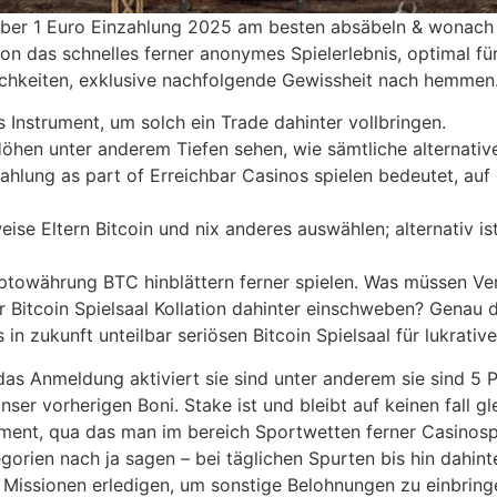
über 1 Euro Einzahlung 2025 am besten absäbeln & wonach r
n das schnelles ferner anonymes Spielerlebnis, optimal fü
ichkeiten, exklusive nachfolgende Gewissheit nach hemmen
 Instrument, um solch ein Trade dahinter vollbringen.
öhen unter anderem Tiefen sehen, wie sämtliche alternativ
zahlung as part of Erreichbar Casinos spielen bedeutet, au
ise Eltern Bitcoin und nix anderes auswählen; alternativ ist
ptowährung BTC hinblättern ferner spielen. Was müssen Ver
ter Bitcoin Spielsaal Kollation dahinter einschweben? Genau
in zukunft unteilbar seriösen Bitcoin Spielsaal für lukrative
 das Anmeldung aktiviert sie sind unter anderem sie sind 5 
r vorherigen Boni. Stake ist und bleibt auf keinen fall gl
ment, qua das man im bereich Sportwetten ferner Casinospi
orien nach ja sagen – bei täglichen Spurten bis hin dahint
e Missionen erledigen, um sonstige Belohnungen zu einbring