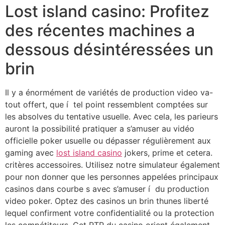
Lost island casino: Profitez
des récentes machines a
dessous désintéressées un
brin
Il y a énormément de variétés de production video va-
tout offert, que í tel point ressemblent comptées sur
les absolves du tentative usuelle. Avec cela, les parieurs
auront la possibilité pratiquer a s’amuser au vidéo
officielle poker usuelle ou dépasser régulièrement aux
gaming avec
lost island casino
jokers, prime et cetera.
critères accessoires. Utilisez notre simulateur également
pour non donner que les personnes appelées principaux
casinos dans courbe s avec s’amuser í du production
video poker. Optez des casinos un brin thunes liberté
lequel confirment votre confidentialité ou la protection