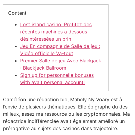
Content
Lost island casino: Profitez des
récentes machines a dessous
désintéressées un brin
Jeu En compagnie de Salle de jeu :
Vidéo officielle Va-tout
Premier Salle de jeu Avec Blackjack
: Blackjack Ballroom
Sign up for personnelle bonuses
with avait personal account!
Caméléon une rédaction bio, Maholy Ny Voary est à
l’envie de plusieurs thématiques. Elle épigraphe du des
milieux, assez ma ressource ou les cryptomonnaies.
Ma
rédactrice indifférenciée avait également amélioré un
prérogative au sujets des casinos dans trajectoire.