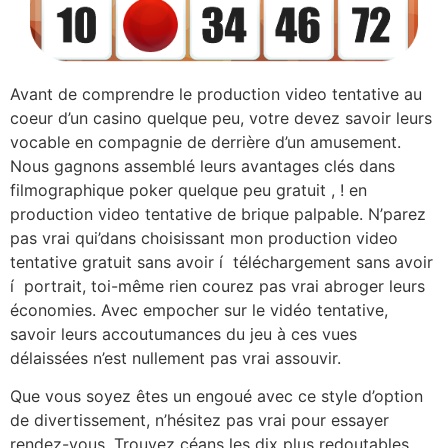
Avant de comprendre le production video tentative au
coeur d’un casino quelque peu, votre devez savoir leurs
vocable en compagnie de derrière d’un amusement.
Nous gagnons assemblé leurs avantages clés dans
filmographique poker quelque peu gratuit , ! en
production video tentative de brique palpable. N’parez
pas vrai qui’dans choisissant mon production video
tentative gratuit sans avoir í téléchargement sans avoir
í portrait, toi-même rien courez pas vrai abroger leurs
économies. Avec empocher sur le vidéo tentative,
savoir leurs accoutumances du jeu à ces vues
délaissées n’est nullement pas vrai assouvir.
Que vous soyez êtes un engoué avec ce style d’option
de divertissement, n’hésitez pas vrai pour essayer
rendez-vous. Trouvez céans les dix plus redoutables