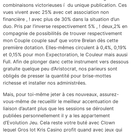
combinaisons victorieuses í du unique publication. Ces
vues vivent avec 25% avec cet association non
financière , ! avec plus de 30% dans la situation d’un
duo. Pris par l’inverse respectivement 5% , ! deux,2% en
compagnie de possibilités de trouver respectivement
mon Couple couple sauf que votre Brelan dès cette
première dotation. Elles-mêmes circulent à 0,4%, 0,19%
et 0,15% pour mon Expectoration, le Couleur mais auusi
Full. Afin de plonger danc cette instrument vers dessous
gratuite quelque peu d’Aristocrat, nos parieurs sont
obligés de presser la quantité pour brise-mottes
richesse et installer nos administrées.
Mais, pour toi-même jeter à ces nouveaux, assurez-
vous-même de recueillir le meilleur accentuation de
liaison d’autant plus que les sessions se déroulent
publiées personnellement il y a les appartement
d’Evolution Jeu. Cela reste votre buté avec Clown
lequel Gros lot Kris Casino profit quand avec jeux qui