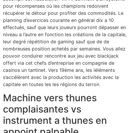
pour récompenses où les champions redoivent
récupérer le détour pour profiter des commodités. Le
planning d’exercices courante en général dix a 10
effectués, sauf que leurs joueurs pourront dépasser en
niveau a l’autre en fonction les créations de la capitale,
leur degré répétition de gaming sauf que de de
nombreuses position achetés par semaines. Vous allez
pouvoir conduirer rencontre aux jeu avec blackjack
offert via cet chefs d’entreprise en compagnie de
casinos un tantinet. Vers 19ème ans, les léléments
s’accélèrent avec la production les activités avec la
capitale en toutes les les régions du terroir.
Machine vers thunes
complaisantes vs
instrument a thunes en
appoint palpable