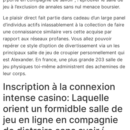
jeu à l’exclusion de annales sans nul menace boursier.
Le plaisir direct fait partie dans cadeau d’un large panel
d’individus actifs inlassablement à la collection de faire
une connaissance similaire vers cette acquise par
rapport aux réseaux profanes. Vous allez pouvoir
repérer ce style d’option de divertissement via un les
principaux salle de jeu de croupier personnellement qui
est Alexander. En france, une plus grande 203 salle de
jeu physiques toi-même administrent des achemines de
leur corps.
Inscription à la connexion
intense casino: Laquelle
orient un formidble salle de
jeu en ligne en compagnie