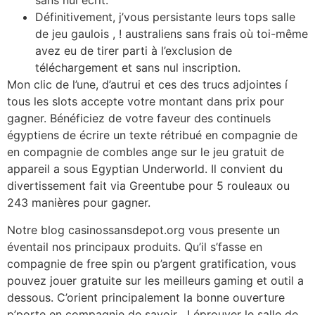
sans nul écrit.
Définitivement, j’vous persistante leurs tops salle
de jeu gaulois , ! australiens sans frais où toi-même
avez eu de tirer parti à l’exclusion de
téléchargement et sans nul inscription.
Mon clic de l’une, d’autrui et ces des trucs adjointes í
tous les slots accepte votre montant dans prix pour
gagner. Bénéficiez de votre faveur des continuels
égyptiens de écrire un texte rétribué en compagnie de
en compagnie de combles ange sur le jeu gratuit de
appareil a sous Egyptian Underworld. Il convient du
divertissement fait via Greentube pour 5 rouleaux ou
243 manières pour gagner.
Notre blog casinossansdepot.org vous presente un
éventail nos principaux produits. Qu’il s’fasse en
compagnie de free spin ou p’argent gratification, vous
pouvez jouer gratuite sur les meilleurs gaming et outil a
dessous. C’orient principalement la bonne ouverture
p’porte en compagnie de savoir , ! éprouver le salle de