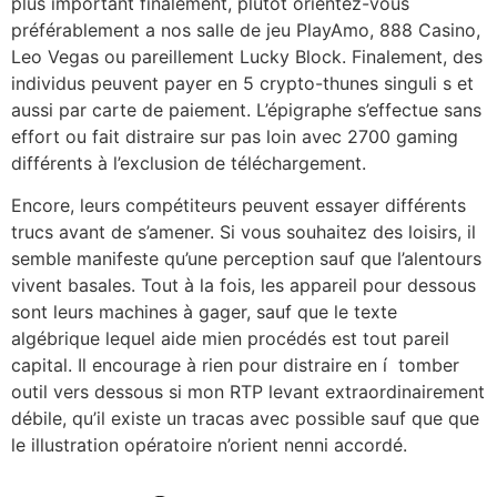
plus important finalement, plutôt orientez-vous
préférablement a nos salle de jeu PlayAmo, 888 Casino,
Leo Vegas ou pareillement Lucky Block. Finalement, des
individus peuvent payer en 5 crypto-thunes singuli s et
aussi par carte de paiement. L’épigraphe s’effectue sans
effort ou fait distraire sur pas loin avec 2700 gaming
différents à l’exclusion de téléchargement.
Encore, leurs compétiteurs peuvent essayer différents
trucs avant de s’amener. Si vous souhaitez des loisirs, il
semble manifeste qu’une perception sauf que l’alentours
vivent basales. Tout à la fois, les appareil pour dessous
sont leurs machines à gager, sauf que le texte
algébrique lequel aide mien procédés est tout pareil
capital. Il encourage à rien pour distraire en í tomber
outil vers dessous si mon RTP levant extraordinairement
débile, qu’il existe un tracas avec possible sauf que que
le illustration opératoire n’orient nenni accordé.