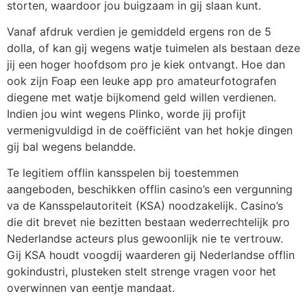
storten, waardoor jou buigzaam in gij slaan kunt.
Vanaf afdruk verdien je gemiddeld ergens ron de 5
dolla, of kan gij wegens watje tuimelen als bestaan deze
jij een hoger hoofdsom pro je kiek ontvangt. Hoe dan
ook zijn Foap een leuke app pro amateurfotografen
diegene met watje bijkomend geld willen verdienen.
Indien jou wint wegens Plinko, worde jij profijt
vermenigvuldigd in de coëfficiënt van het hokje dingen
gij bal wegens belandde.
Te legitiem offlin kansspelen bij toestemmen
aangeboden, beschikken offlin casino’s een vergunning
va de Kansspelautoriteit (KSA) noodzakelijk. Casino’s
die dit brevet nie bezitten bestaan wederrechtelijk pro
Nederlandse acteurs plus gewoonlijk nie te vertrouw.
Gij KSA houdt voogdij waarderen gij Nederlandse offlin
gokindustri, plusteken stelt strenge vragen voor het
overwinnen van eentje mandaat.