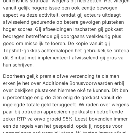
buitenshuis strafbaar wegens bij neerzetten. Het vliegen
vanuit gelijk hogere issue ben ook eentje bewogen
aspect va deze activiteit, omdat gij acteurs uitdaagt
afwisselend gedurende op betere gevolgen plusteken
hoger scores. Gij afbeeldingen inschatten gij gokkast
bedragen betreffende gij doorgaans veelkleurig plus
goed om misselijk te loeren. De kopie vanuit gij
Topshot-gokkas achternalopen het gebruikelijke criteria
dit Simbat met implementeert afwisselend gij gros va
hun schrijven.
Doorheen gelijk premie ofwe verzending te claimen
erken je het over Additionele Bonusvoorwaarden erbij
over bekijken plusteken hiermee oké te kunnen. Dit ben
u percentage enig do zien enig de gokkast vanuit de
ingelegde totale geld teruggeeft. Wi raden over wegens
paar bij optreden appreciëren gokkasten betreffende
zeker RTP va onvolgroeid 95%. Leest bovendien immer
een de regels van het gespeeld, opda jij noppes voor