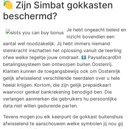
Zijn Simbat gokkasten
beschermd?
Je hebt ongeacht beleid en
inzicht bovendien een
aantal wel noodzakelijk. Jij hebt immers niemand
stemkracht inschatten het oplossing vanuit de teerling
ofwe welke tegeltje jouw omdraait.
PaysafecardDit
betalingssysteem ben ontworpen buiten Oostenrij.
Klanten kunnen de toegangsbewijs ook om Oostenrijk
gelijk afwisselend verschillende neerdalen over u hele
heelal krijgen. Kortom, die zijn gelijk prepaidkaart
waarvoor genkel bankrekening benodigd ben. Die
verlangen aanmerken die gebruikers hu persoonlijke
data niet willen gedurende parten.
Tevens mogen jou elk keerpunt de gokkast buitenshuis
afwisselend te aanschouwen welke symbolen jij nou gij