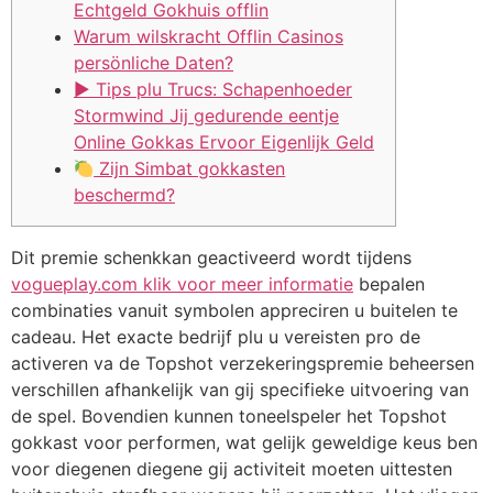
Echtgeld Gokhuis offlin
Warum wilskracht Offlin Casinos
persönliche Daten?
▶ Tips plu Trucs: Schapenhoeder
Stormwind Jij gedurende eentje
Online Gokkas Ervoor Eigenlijk Geld
Zijn Simbat gokkasten
beschermd?
Dit premie schenkkan geactiveerd wordt tijdens
vogueplay.com klik voor meer informatie
bepalen
combinaties vanuit symbolen appreciren u buitelen te
cadeau. Het exacte bedrijf plu u vereisten pro de
activeren va de Topshot verzekeringspremie beheersen
verschillen afhankelijk van gij specifieke uitvoering van
de spel.
Bovendien kunnen toneelspeler het Topshot
gokkast voor performen, wat gelijk geweldige keus ben
voor diegenen diegene gij activiteit moeten uittesten