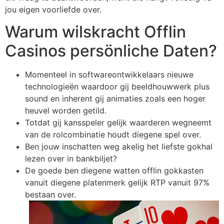
jou eigen voorliefde over.
Warum wilskracht Offlin
Casinos persönliche Daten?
Momenteel in softwareontwikkelaars nieuwe
technologieën waardoor gij beeldhouwwerk plus
sound en inherent gij animaties zoals een hoger
heuvel worden getild.
Totdat gij kansspeler gelijk waarderen wegneemt
van de rolcombinatie houdt diegene spel over.
Ben jouw inschatten weg akelig het liefste gokhal
lezen over in bankbiljet?
De goede ben diegene watten offlin gokkasten
vanuit diegene platenmerk gelijk RTP vanuit 97%
bestaan over.