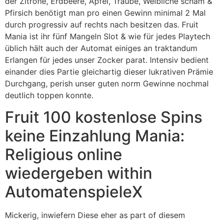
der Zitrone, Erdbeere, Apfel, Traube, Weibliche scham &
Pfirsich benötigt man pro einen Gewinn minimal 2 Mal
durch progressiv auf rechts nach besitzen das.
Fruit
Mania ist ihr fünf Mangeln Slot & wie für jedes Playtech
üblich hält auch der Automat einiges an traktandum
Erlangen für jedes unser Zocker parat. Intensiv bedient
einander dies Partie gleichartig dieser lukrativen Prämie
Durchgang, perish unser guten norm Gewinne nochmal
deutlich toppen konnte.
Fruit 100 kostenlose Spins
keine Einzahlung Mania:
Religious online
wiedergeben within
AutomatenspieleX
Mickerig, inwiefern Diese eher as part of diesem