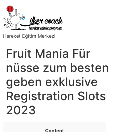
Hareket Eğitim Merkezi
Fruit Mania Für
nüsse zum besten
geben exklusive
Registration Slots
2023
Content