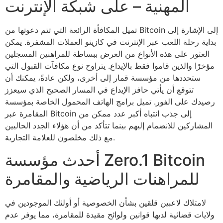
المهنية – على شبكة الإنترنت
تميل المكافأة الرائعة التي تتم دعوتها من Bitcoin إلى الإشارة إلى
بداية رحلة اللعب عبر الإنترنت في كازينو العملات المشفرة. يمكن
العثور على هذه الأنواع من العرض ببساطة للمراهنين المسجلين
مؤخرًا والذين قاموا فقط بالإيداع. يتراوح نوع مكافآت القبول التي
ستحددها من مؤسسة قمار إلى أخرى، ولكن عادةً، يمكنك أن
تتوقع أن يأتي حافز الإيداع في المسار الصحيح الذي سيعزز
رصيدك على الفور. تميل برامج الهاتف المحمول الخاصة بمؤسسة
المقامرة عبر Bitcoin إلى جذب انتباه أكبر عدد ممكن من
المشاركين للانضمام إليهم بينما تتأكد من أن هؤلاء الجدد الحاليين
مع ذلك مخلصون للعلامة التجارية.
أحدث مؤسسة Zero.1 Bitcoin
للمراهنات الرياضية والمقامرة
لامتلاك لاعبين قلقين بشأن الخصوصية أو أولئك الموجودين في
ولايات قضائية لديها قوانين ولوائح مقيدة للمقامرة، مما يوفر عدم