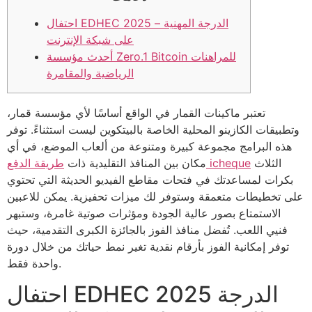
احتفال EDHEC 2025 الدرجة المهنية –
على شبكة الإنترنت
أحدث مؤسسة Zero.1 Bitcoin للمراهنات
الرياضية والمقامرة
تعتبر ماكينات القمار في الواقع أساسًا لأي مؤسسة قمار،
وتطبيقات الكازينو المحلية الخاصة بالبيتكوين ليست استثناءً. توفر
هذه البرامج مجموعة كبيرة ومتنوعة من ألعاب الموضع، في أي
الثلاث
طريقة الدفع icheque
مكان بين المنافذ التقليدية ذات
بكرات لمساعدتك في فتحات مقاطع الفيديو الحديثة التي تحتوي
على تخطيطات متعمقة وستوفر لك ميزات تحفيزية. يمكن للاعبين
الاستمتاع بصور عالية الجودة ومؤثرات صوتية غامرة، وستبهر
فنيي اللعب.
تُفضل منافذ الفوز بالجائزة الكبرى التقدمية، حيث
توفر إمكانية الفوز بأرقام نقدية تغير نمط حياتك من خلال دورة
واحدة فقط.
احتفال EDHEC 2025 الدرجة