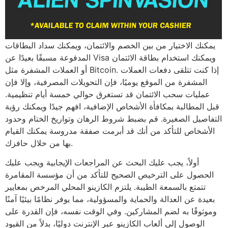
يمكنك الاختيار من بين الخصم والائتمان، ويمكنك سداد البطاقات
المدفوعة مسبقًا بعيدًا عن Visa ويمكنك استخدام بطاقة الائتمان
أو العملات المشفرة مثل Bitcoin. إذا كنت تتلقى دفعات العملات
المشفرة من الموقع يوميًا، فإن التحويلات المصرفية، وإلا فإن
عمليات سحب الائتمان قد تستغرق حوالي خمسة أيام تنظيمية.
قبل المطالبة بمكافأة الأشخاص الإضافية، افهم جيدًا ويمكنك رؤية
التفاصيل الصغيرة. قم بضبط شروط الرهان وتواريخ الختام وحدود
الأشخاص للتأكد من أنك قد أبرمت صفقة مدروسة يمكنك القيام
بها من خلال حافزك.
أولاً، يجب عليك البحث عن المراجعات الإيجابية ويجب عليك
الحصول على الترخيص الصحيح للتأكد من أن مؤسسة المقامرة
تتمتع بالسمعة الطيبة. يلتزم الكازينو المحلي المرخص بمعايير
بعيدة عن العدالة والحماية والمسؤولية، مما يوفر نظامًا بيئيًا آمنًا
وموثوقًا به لضم المشاركين. وفي الوقت نفسه، فإن القدرة على
الوصول إلى ألعاب الكازينو عبر الإنترنت دوليًا، بدلاً من القيود