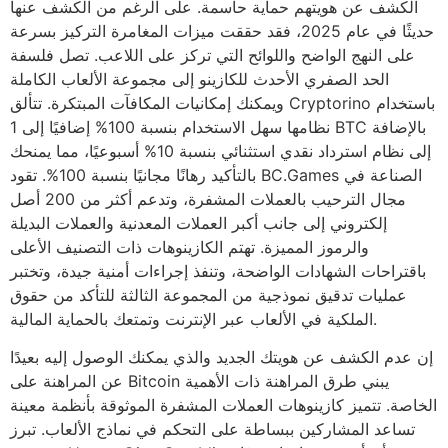
الكشف عن هويتهم حماية حاسمة. على الرغم من الكشف عنها
حديثًا في عام 2025، فقد حققت ميزات المغامرة التركيز بسرعة
على النهج الواضح واللوائح التي تركز على اللاعب. تصل فلسفة
الحد الصفري الأحدث للكازينو إلى مجموعة الألعاب الكاملة
ويمكنك إمكانيات المكافآت المبتكرة. تتألق Cryptorino باستخدام
نظامها سهل الاستخدام بنسبة 100% إضافيًا إلى 1 BTC بالإضافة
إلى نظام استرداد نقدي استثنائي بنسبة 10% أسبوعيًا، مما يمنحك
بالتأكيد رهانًا مجانيًا بنسبة 100%. تقود BC.Games الصناعة في
مجال الترحيب بالعملات المشفرة، وتدعم أكثر من 200 أصل
إلكتروني إلى جانب أكبر العملات المعدنية والعملات البديلة
والرموز المميزة. تهتم الكازينوهات ذات التصنيف الأعلى
باقتراحات الشهادات الواضحة، وتنفذ إجراءات أمنية جيدة، وتختبر
عمليات تدقيق نموذجية من المجموعة الثالثة للتأكد من حقوق
الملكية في الألعاب عبر الإنترنت وتمتعك بالحماية المالية.
إن عدم الكشف عن هويتك الجديد والذي يمكنك الوصول إليه بعيدًا
عن المراهنة على Bitcoin يبني طرق المراهنة ذات الأهمية
الخاصة. تتميز كازينوهات العملات المشفرة الموثوقة بأنظمة معينة
تساعد المشاركين ببساطة على التحكم في نماذج الألعاب. تبرز