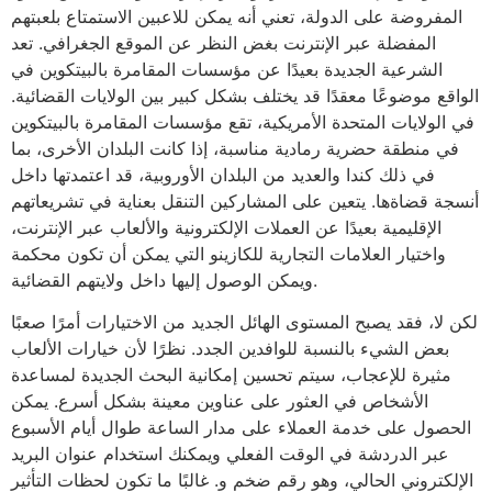
المفروضة على الدولة، تعني أنه يمكن للاعبين الاستمتاع بلعبتهم
المفضلة عبر الإنترنت بغض النظر عن الموقع الجغرافي. تعد
الشرعية الجديدة بعيدًا عن مؤسسات المقامرة بالبيتكوين في
الواقع موضوعًا معقدًا قد يختلف بشكل كبير بين الولايات القضائية.
في الولايات المتحدة الأمريكية، تقع مؤسسات المقامرة بالبيتكوين
في منطقة حضرية رمادية مناسبة، إذا كانت البلدان الأخرى، بما
في ذلك كندا والعديد من البلدان الأوروبية، قد اعتمدتها داخل
أنسجة قضاةها. يتعين على المشاركين التنقل بعناية في تشريعاتهم
الإقليمية بعيدًا عن العملات الإلكترونية والألعاب عبر الإنترنت،
واختيار العلامات التجارية للكازينو التي يمكن أن تكون محكمة
ويمكن الوصول إليها داخل ولايتهم القضائية.
لكن لا، فقد يصبح المستوى الهائل الجديد من الاختيارات أمرًا صعبًا
بعض الشيء بالنسبة للوافدين الجدد. نظرًا لأن خيارات الألعاب
مثيرة للإعجاب، سيتم تحسين إمكانية البحث الجديدة لمساعدة
الأشخاص في العثور على عناوين معينة بشكل أسرع. يمكن
الحصول على خدمة العملاء على مدار الساعة طوال أيام الأسبوع
عبر الدردشة في الوقت الفعلي ويمكنك استخدام عنوان البريد
الإلكتروني الحالي، وهو رقم ضخم و. غالبًا ما تكون لحظات التأثير