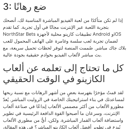
3: ضع رهانًا
إذا لم تكن متأكدًا من لعبة الفيديو المباشرة المناسبة لك، أنصحك
بتجربة اللعبة عبر الإنترنت مجانًا في أول تجربة. كما تقدم
NorthStar Bets تطبيقات كازينو محلية لأجهزة Android وiOS
لضمان تجربة لعب سلسة وغامرة على الهاتف المحمول للعب
بلاك جاك مباشر. صُممت المنصة لتوفر لحظات تحميل سريعة، مع
بث مباشر لألعاب الفيديو بخوادم حقيقية بجودة عالية.
كل ما تحتاج إلى تعلمه عن ألعاب
الكازينو في الوقت الحقيقي
لقد قمتُ مؤخرًا بفهرسة بعضٍ من أشهر الرهانات مع نسبة ربحها
لمساعدتك في بناء استراتيجيتك الخاصة في الروليت المباشر. يُعدّ
مطورو الألعاب من أكثر مصممي الألعاب إبداعًا في صناعة ألعاب
الإنترنت، وسرعان ما أصبحوا القوة الدافعة الرئيسية في تطوير
واستضافة ألعاب القمار المباشرة. ولكن، أيٌّ من مطوري الألعاب
يُبدع في تطوير أفضل ألعاب الكازينو المباشر؟ في هذه المقالة،