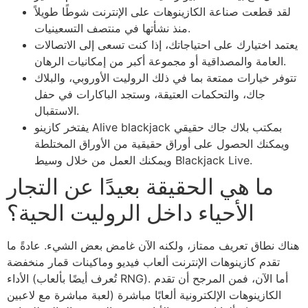
لقد قطعت صناعة الكازينوهات على الإنترنت شوطًا طويلاً
منذ نشأتها في منتصف التسعينيات.
يعتمد اختيارك على احتياجاتك، إذا كنت تسعى إلى الاتصالات
العامة والمصداقية أو مجموعة أكبر من إمكانيات الرهان.
تتوفر خيارات ممتعة بما في ذلك الروليت الأوروبي، والبلاك
جاك، والتحكمات العتيقة، وستجد الباكارات في حفل
الاستقبال.
يفتخر كازينو Alive blackjack بمكتب بلاك جاك حقيقي
ويمكنك الحصول على أوراق حقيقية من الأوراق المختلطة
ويمكنك العمل من خلال وسيط Blackjack Live.
ما هي الحقيقة بعيدًا عن التجار
الأحياء داخل الروليت الحية؟
هناك نطاق تعريف ممتاز، ولكنه الآن غامض بعض الشيء. عادةً ما
تقدم كازينوهات الإنترنت ألعاب فيديو وماكينات قمار منخفضة
الأداء (تُعرف أيضًا بألعاب RNG). أما الآن، فمن المرجح أن تقدم
الكازينوهات الإلكترونية ألعابًا مباشرة (لعبة مباشرة مع لاعبين