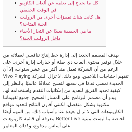
كل ما تحتاج إلى تعلمه عن ألعاب الكازينو
في الوقت الحقيقي
هل كانت هناك تمييزات أخرى من الروليت
الحية المتاحة؟
ما هي الحقيقة بعيدًا عن التجار الأحياء
داخل الروليت الحية؟
يهدف المصمم الجديد إلى إدارة خط إنتاج تنافسي لعملائه من
خلال توفير محتوى ألعاب ذي صلة أو خيارات إدارة أخرى. على
الرغم من أن الشركة تعمل منذ أكثر من عشر سنوات، إلا أن
Vivo Playing تتفهم احتياجات اللاعبين. ومع ذلك، لا تزال الشركة
الجديدة تمضي قدمًا في سعيها لتصبح عملاقًا عالميًا. بالنظر إلى
كيفية تحديد الفريق للعديد من إمكانيات التقدم واستخدامه لها،
يبدو أن مصمم البرنامج على المسار الصحيح.
جميع تقييماتنا
مكتوبة بشكل منفصل، لكنني أقارن النتائج لتحديد مواقع
الكازينوهات التي لا تزال بعيدة عنا وأسباب ذلك. من المهم أيضًا
معرفة أن قائمة كازينوهات Better Live الخاصة بنا ليست مبنية
على أساس مدفوع، وكذلك المعايير.