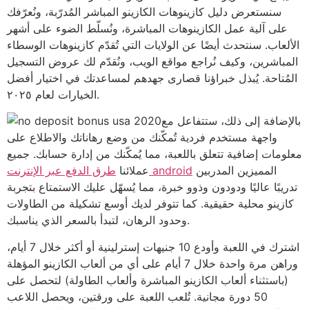
سنستعرض دليل كازينوهات الكازينو المباشر المُدرّبة، ونُعرّفك
على آلية عمل الكازينوهات المباشرة، ونُسلّط الضوء على أشهر
الألعاب. سنتحدث أيضًا عن الولايات التي تُقدّم كازينوهات الوسطاء
المباشرين، وكيف نُراجع مواقع الويب، ونُقدّم لك عروض التسجيل
المُتاحة. يُبذل خبراؤنا قصارى جهدهم لمساعدتك في اختيار أفضل
الخيارات لعام ٢٠٢٥.
بالإضافة إلى ذلك، ستتفاعل مع
واجهة مستخدم فردية تُمكّنك من وضع رهاناتك والاطلاع على
معلومات إضافية تتعلق باللعبة، مما يُمكّنك من إدارة حسابك. جميع
المميزين المدربين
طرق الدفع عبر الإنترنت android
عملائنا
تدريبًا عاليًا ودودون وذوو خبرة، مما يُسهّل عليك الاستمتاع بتجربة
كازينو محلية حقيقية. كما تتوفر لديك أوسع تشكيلة من الطاولات
وحدود الرهان، لتبدأ بالسعر الذي يناسبك.
اشترك في اللعبة وأودع 10 جنيهات إسترلينية أو أكثر خلال 7 أيام،
وراهن مرة واحدة خلال 7 أيام على أي من ألعاب الكازينو المؤهلة
(باستثناء ألعاب الكازينو المباشرة وألعاب الطاولة) لتحصل على
50 دورة مجانية. تُلعب اللعبة على ورقتين، ويحصل اللاعب