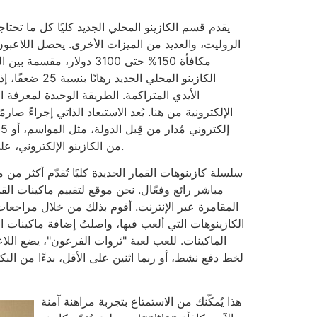
يقدم قسم الكازينو المحلي الجديد كليًا كل ما تحت
الروليت، والعديد من الميزات الأخرى. يحصل اللاعبو
مكافأة 150% حتى 3100 دولار
الكازينو المحلي 
الأيدي المتراكمة. الطريقة الوحيدة لمعرفة ا
الإلكترونية من هنا. يُعد الاستبعاد الذاتي إجراءً صا
إ
من الكازينو الإلكتروني، على الرغم من أن ذلك قد يختلف من وقت لآخر.
سلسلة كازينوهات القمار الجديدة كليًا تُقدّم أكثر من 
مباشر رائع وفعّال. نحن موقع لتقييم ماكينات ال
المقامرة عبر الإنترنت. أقوم بذلك من خلال مراجعا
الكازينوهات التي ألعب فيها، واصلتُ إضافة ماكينات ال
الماكينات. للعب لعبة "ثروات الفرعون"، يضع اللا
لخط دفع نشط، أو ربما اثنين على الأقل، بدءًا من ال
هذا يُمكّنك من الاستمتاع بتجربة مراهنة آمنة