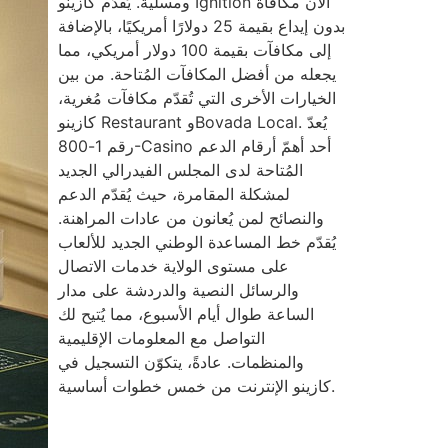
ومسلية. يُقدّم كازينو Ignition الآن مكافأة
بدون إيداع بقيمة 25 دولارًا أمريكيًا، بالإضافة
إلى مكافآت بقيمة 100 دولار أمريكي، مما
يجعله من أفضل المكافآت المُتاحة. من بين
الخيارات الأخرى التي تُقدّم مكافآت مُغرية،
كازينو Restaurant وBovada Local. يُعدّ
رقم 1-800-Casino أحد أهمّ أرقام الدعم
المُتاحة لدى المجلس الفيدرالي الجديد
لمشكلة المقامرة، حيث يُقدّم الدعم
والنصائح لمن يُعانون من عادات المراهنة.
يُقدّم خط المساعدة الوطني الجديد للألعاب
على مستوى الولاية خدمات الاتصال
والرسائل النصية والدردشة على مدار
الساعة طوال أيام الأسبوع، مما يُتيح لك
التواصل مع المعلومات الإقليمية
والمنظمات. عادةً، يتكوّن التسجيل في
كازينو الإنترنت من خمس خطوات أساسية.