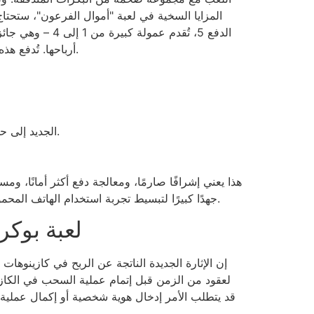
المزايا السخية في لعبة "أموال الفرعون"، ستحتاج إ
أرباحها. تُدفع هذه الأرباح بشكل سيء للغاية، حيث تُضاعف رهانك بمقدار 10 أضعاف على ثلاثة من النوع، و200 ضعف على خمسة من النوع.
ومع ذلك، يتم حساب RTP الجديد إلى حد كبير بناءً على عدد الدورات، وبالتالي فإن التطور الجديد لكل دورة يكون عشوائيًا بالتأكيد.
هذا يعني إشرافًا صارمًا، ومعالجة دفع أكثر أمانًا، ومس
الألعاب، بدون حوادث أثناء اللعب. يبذل DraftKings جهدًا كبيرًا لتبسيط تجربة استخدام الهاتف المحمول، حتى في الأوقات التي تكون فيها معظم التطبيقات الأخرى متوقفة.
لعبة بوكر حقيق
إن الإثارة الجديدة الناتجة عن الربح في كازينوهات ال
لعقود من الزمن قبل إتمام عملية السحب في الكازين
قد يتطلب الأمر إدخال هوية شخصية أو إكمال عملية ا