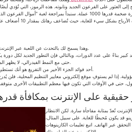
لى العثور على الفرعون الجديد وتابوته. هذه الرموز، التي تُؤدي أيضًا
الدفع 5، تُقدم عمولة كبيرة من 1 إلى 4 – وهي جائزة ضخمة قدرها 1000 عملة. سنب
وهذا يسمح لك بالتحدث عن اللعبة عبر الإنترنت وعن الفنيين بدلاً من المخاطرة بأموال حقيقية.
حتى مع النمط الفيدرالي، لا يظهر المسؤول أي مسار نحو تشريع الألعاب في النطاق.
أحد فوائد الجزء الأخير من التفريغ هو أنك تستطيع أن تكتشف في إنجازات وإخفاقات شخص آخر.
ؤولية. إذا لم يستوفِ موقع إلكتروني معايير التنظيم المحلية، فلن يُدرج 
ية على الإنترنت بمكافأة قدرها 50 تنينًا مقابل إيداع وا
إنترنت تُعدّ بمثابة مفاجأة سارة. لكن الانتظار
و قد يكون مُحبطًا للغاية. على سبيل المثال،
لتحقق عبر الهاتف. اتبع تعليمات الكازينوهات
الإلكترونية عند القيام بذلك.