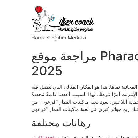
Hareket Eğitim Merkezi
مراجعة موقع Pharaoh`s Chance ومواقع الكازينو على الإنترنت
2025
انية تمامًا. هذا هو المكان المثالي الذي تُصقل فيه
نت أمرًا مُرهقًا. لهذا السبب، أعددنا قائمةً مُحددةً
تعود لعبة ماكينات القمار "فرعون" من Gamomat
رهانات مختلفة
ة ربح هائلة، ولم يكن هناك سوى متعة