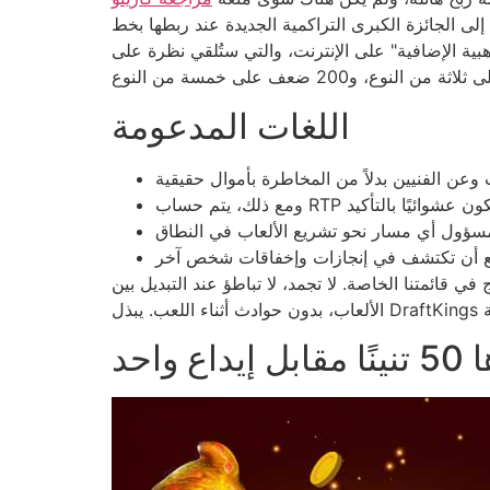
 إلى الجائزة الكبرى التراكمية الجديدة عند ربطها بخط
دأ بمراجعة لعبة "أموال الفرعون الذهبية الإضافية" على الإنترنت، والتي ستُلقي نظرة على
اللغات المدعومة
في قائمتنا الخاصة. لا تجمد، لا تباطؤ عند التبديل بين
حد