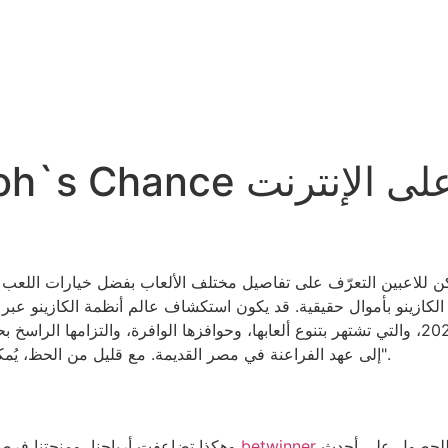
 للاعبين التعرّف على تفاصيل مختلف الألعاب بفضل خيارات اللعب المج
ازينو بأموال حقيقية. قد يكون استكشاف عالم أنظمة الكازينو عبر الإنتر
إلى عهد الفراعنة في مصر القديمة. مع قليل من الحظ، يُمكنك ربح جوائز كبرى في لعبة ماكينات القمار "فرعون".
اللعب مع مجموعة ضخمة من البكرات المتدفقة. وللحصول على أحدث
مراجعة كازينو betwinner
وهكذا تضاعفت أرباحنا، ومنحتنا فرص