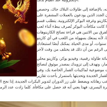
اجه، بالإضافة إلى طاولات البلاك جاك، وحصص
ن الجدد الذين يودعون بالعملات المشفرة على
، مقسمة بين الكازينو وغرفة البوكر الإلكترونية. يتطلب قسم
الجديد رهانًا بنسبة 25 ضعفًا، إذا كانت مكافآت البوكر تُصرف ببطء أثناء لعب
لفرق بين الاثنين هي قراءة نصائح الكازينوهات
رمًا، لأنه يمنعك بسهولة من اللعب في أي كازينو
لكتروني مُدار من قِبل الدولة، مثل المواسم، أو 5 سنوات، أو مدى الحياة. يمكنك أيضًا استبعادك
مائة طاولة رقمية، وفيديو بوكر، وكازينو محلي
قمار، ونهدف إلى تزويدك بمصدر موثوق لنصائح
ت موضوعية لماكينات القمار الخاصة بك، وفي
قمار الجديدة وتحديثها باستمرار بأحدث تقارير
عب رهاناته ويضغط على زر الدوران لتدوير البكرات الجديدة. إذا نجح 
بكرة اليسرى، فهذا يعني أنه قد حصل على مكافأة. كلما زادت عدد الر