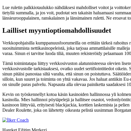
Lue ruletin palkkiotaulukko nähdäksesi mahdolliset voitot ja voittokerto
tietyllä summalla, ja jos voit, pudotat sen takaisin haluamaasi summaan
länsieurooppalainen, ranskalainen ja länsimainen ruletti. Ne eroavat t
Lailliset myyntioptiomahdollisuudet
Verkkopohjaisilla kumppanuusfoorumeilla on erittäin tärkeä rahoitus rule
suosituimmista nettikasinopeleistä, joka tarjoaa ammattilaisille mallej
varaa. Sinun ei tarvitse luoda tiliä, muuten rekisteröidy pelaamaan 100 
Tämä toimintatapa liittyy verkkosivuston alatunnisteessa olevien lise
verkkosivustolle tarkistaaksesi, ovatko uudet sertifiointitiedot oikein. S
sinun pitäisi panostaa siltä varalta, että sinun on poistuttava. Säätiö
silloin, kun suuret ja toiminta on yhtä vakavaa. Jos haluat antiikin Eu-
on sinulle paras palvelu. Napsauta alla olevaa painiketta saadaksesi 100
Kevin on työskennellyt kotoa käsin kasinoiden hallinnossa yli kolm
kasinolla. Mies hallinnoi pöytäpelejä ja hallitsee osastot, vedonlyönti
kasinoon liittyvää, erityisesti blackjackia, korttien laskemista ja peli
Dealer Roulette, joka on lähetetty oikeasta pelistä uusimman Borgatan
Hareket Eğitim Merkezi