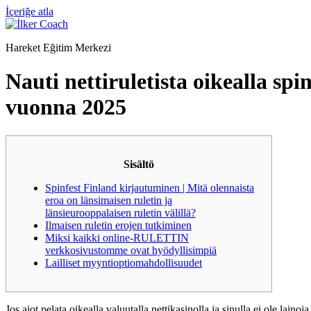
İçeriğe atla
Hareket Eğitim Merkezi
Nauti nettiruletista oikealla sp
vuonna 2025
Sisältö
Spinfest Finland kirjautuminen | Mitä olennaista
eroa on länsimaisen ruletin ja
länsieurooppalaisen ruletin välillä?
Ilmaisen ruletin erojen tutkiminen
Miksi kaikki online-RULETTIN
verkkosivustomme ovat hyödyllisimpiä
Lailliset myyntioptiomahdollisuudet
Jos aiot pelata oikealla valuutalla nettikasinolla ja sinulla ei ole lain