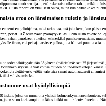
iippumatta nautit sen sijaan, että riskeeraisit oikean rahan, mikä on lois
ksi. Uusin raportti on virallisesti oikea, mutta kun haluat kokea ruletin
aista eroa on länsimaisen ruletin ja länsieu
tenemisen peliohjelma, mikä tarkoittaa, että joka kerta, kun pääset ero
rran, pelaat 10 ₹ seuraavalla pyöräytykselläsi. Pelin uusin tavoite on l
 oikean rahan panokseen ruletissa, esimerkiksi punaiseen/mustaan, muute
tykselle ilman, että pelaaja tarvitsee palloa, jotta hän voi puuttua asiaan.
sa on todennäköisyydeltään 35 yhteen (määritelmä: saat 35 järjestelmä
odennäköisyyksiä ja voit voittaa muiden online-rulettivetojen kanssa. Hyv
okenut rulettisivusto yrittää vahvistaa sanasi automaattisesti antamiesi h
i, tilisi vahvistamiseksi.
ustomme ovat hyödyllisimpiä
 38 taskua, joissa on numeroita yhdestä kolmeenkymmeneenkuuteen, se
iin, joten se on korkeampi kuin lähes kaikki muut rulettivaihtoehdot. 