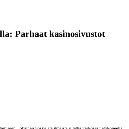
lla: Parhaat kasinosivustot
ttamiseen. Jokainen voi pelata ilmaista rulettia verkossa tietokoneella