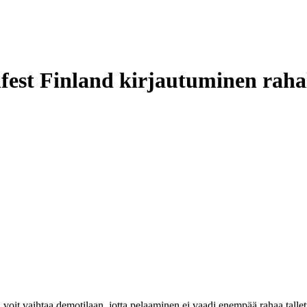
infest Finland kirjautuminen raha
oja, voit vaihtaa demotilaan, jotta pelaaminen ei vaadi enempää rahaa talle