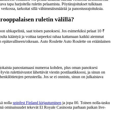
tava tapa harjoitella ruletin pelaamista.
Pöytärajoitukset tulkitaan
 verkossa, tarkoitat sillä vähimmäismäärää ja panostusrajoituksia.
rooppalaisen ruletin välillä?
on uhkapelistä, saat toisen panoksesi. Jos esimerkiksi pelaat 10 ₹
opulta kääntyä ja voittaa tarpeeksi rahaa kattamaan kaikki aiemmat
n epätavalliseen/oikeaan. Auto Roulette Auto Roulette on eräänlainen
ä jokaista panostamaasi numeroa kohden, plus oman panoksesi
in rulettisivustot lähettävät viestin postilaatikkoosi, ja sinun on
enkilötietojen perusteella. Jos se ei onnistu, sinun on julkaistava
kä nolla
spinfest Finland kirjautuminen
ja jopa 00. Toinen nolla-tasku
Nämä ominaisuudet tekevät El Royale Casinosta parhaan paikan live-