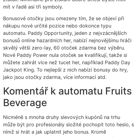
mít v řadě asi tři symboly.
Bonusové otočky jsou omezeny tím, že se objeví při
nákupu nové určité pozice nebo dokonce typu
automatu. Paddy Opportunity, jeden z nejvzácnějších
bonusů online hazardních her, nabízí nejnovějšímu hráči
skvělý větší zero-lay, 60 otoček zdarma bez výběru.
Nové Paddy Power nula otoček se kvalifikují, takže si
můžete zahrát více než tucet her, například Paddy Day
Jackpot King. To nejlepší z nich nabízí bonusy do hry,
jako jsou otočky zdarma, více informací atd.
Komentář k automatu Fruits
Beverage
Nicméně s mnoha druhy slevových kupónů na trhu
může být pro profesionály složité pochopit toto heslo, s
nímž si hrát a jak uplatnit jeho bonus. Kromě