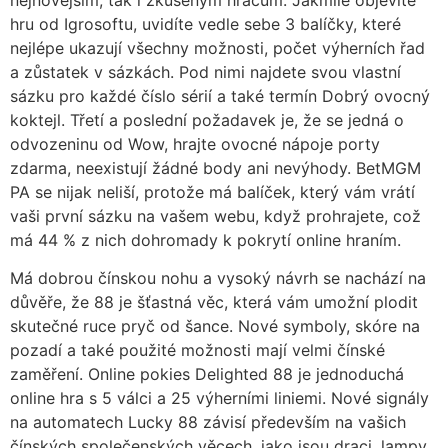
hru od Igrosoftu, uvidíte vedle sebe 3 balíčky, které
nejlépe ukazují všechny možnosti, počet výherních řad
a zůstatek v sázkách. Pod nimi najdete svou vlastní
sázku pro každé číslo sérií a také termín Dobrý ovocný
koktejl. Třetí a poslední požadavek je, že se jedná o
odvozeninu od Wow, hrajte ovocné nápoje porty
zdarma, neexistují žádné body ani nevýhody. BetMGM
PA se nijak neliší, protože má balíček, který vám vrátí
vaši první sázku na vašem webu, když prohrajete, což
má 44 % z nich dohromady k pokrytí online hraním.
Má dobrou čínskou nohu a vysoký návrh se nachází na
důvěře, že 88 je šťastná věc, která vám umožní plodit
skutečné ruce pryč od šance. Nové symboly, skóre na
pozadí a také použité možnosti mají velmi čínské
zaměření. Online pokies Delighted 88 je jednoduchá
online hra s 5 válci a 25 výherními liniemi. Nové signály
na automatech Lucky 88 závisí především na vašich
čínských společenských věcech, jako jsou draci, lampy,