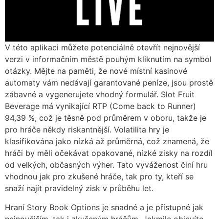
V této aplikaci můžete potenciálně otevřít nejnovější
verzi v informačním městě pouhým kliknutím na symbol
otázky. Mějte na paměti, že nové místní kasinové
automaty vám nedávají garantované peníze, jsou prostě
zábavné a vygenerujete vhodný formulář. Slot Fruit
Beverage má vynikající RTP (Come back to Runner)
94,39 %, což je těsně pod průměrem v oboru, takže je
pro hráče někdy riskantnější. Volatilita hry je
klasifikována jako nízká až průměrná, což znamená, že
hráči by měli očekávat opakované, nízké zisky na rozdíl
od velkých, občasných výher. Tato vyváženost činí hru
vhodnou jak pro zkušené hráče, tak pro ty, kteří se
snaží najít pravidelný zisk v průběhu let.
Hraní Story Book Options je snadné a je přístupné jak
nejnovějším, tak i zkušeným hráčům. Jakmile objevíte