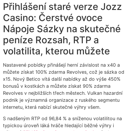
Přihlášení staré verze Jozz
Casino: Čerstvé ovoce
Nápoje Sázky na skutečné
peníze Rozsah, RTP a
volatilita, kterou můžete
Nastavené pobídky přinášejí herní závislost na x40 a
můžete získat 100% zdarma Revolves, což je sázka od
x15. Nový Betico vítá další nabídky až do výše 450%
bonusů v kostkách a můžete získat 90% zdarma
Revolves v nejbližších třech městech. Vulkan hazardní
podnik je významná organizace z ruského segmentu
internetu, která nabízí skutečné výhry všem.
S nadšeným RTP od 96,84 % a sníženou volatilitou na
typickou úroveň láká hráče hledající běžné výhry i