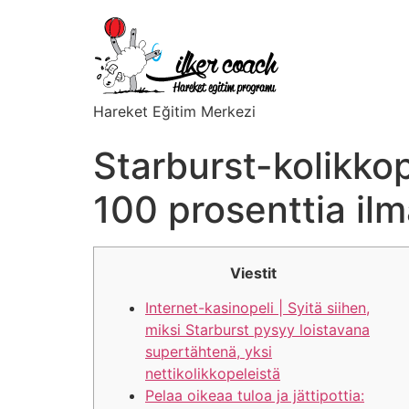
Hareket Eğitim Merkezi
Starburst-kolikkop
100 prosenttia ilm
Viestit
Internet-kasinopeli | Syitä siihen,
miksi Starburst pysyy loistavana
supertähtenä, yksi
nettikolikkopeleistä
Pelaa oikeaa tuloa ja jättipottia: