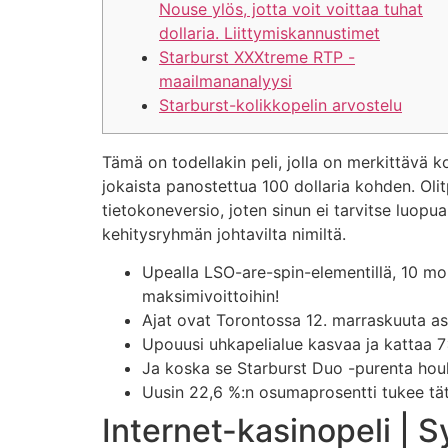
Nouse ylös, jotta voit voittaa tuhat
dollaria. Liittymiskannustimet
Starburst XXXtreme RTP -
maailmananalyysi
Starburst-kolikkopelin arvostelu
Tämä on todellakin peli, jolla on merkittävä k
jokaista panostettua 100 dollaria kohden. Olit
tietokoneversio, joten sinun ei tarvitse luopu
kehitysryhmän johtavilta nimiltä.
Upealla LSO-are-spin-elementillä, 10 mol
maksimivoittoihin!
Ajat ovat Torontossa 12. marraskuuta as
Upouusi uhkapelialue kasvaa ja kattaa 7
Ja koska se Starburst Duo -purenta houku
Uusin 22,6 %:n osumaprosentti tukee tätä
Internet-kasinopeli | S