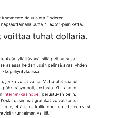
Voit kommentoida uusinta Coderen
napsauttamalla uutta "Tiedot"-painiketta.
 voittaa tuhat dollaria.
tenkään yllättävänä, sillä peli pursuaa
 Itse asiassa heidän uusin pelinsä avasi yhden
likkopeliyrityksessä.
a, jonka voisit valita. Mutta olet saanut
on pähkinäsymboli, ansiosta. Yli kahden
on
Internet-kasinopeli
perustuvan pelin,
. Koska uusimmat grafiikat voivat tuntua
Ei ihme, että tämä kolikkopeli on edelleen yksi
tyisän tunnelman välillä.