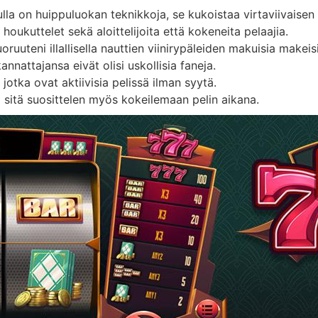
inulla on huippuluokan teknikkoja, se kukoistaa virtaviivais
houkuttelet sekä aloittelijoita että kokeneita pelaajia.
ruuteni illallisella nauttien viinirypäleiden makuisia makeis
nnattajansa eivät olisi uskollisia faneja.
jotka ovat aktiivisia pelissä ilman syytä.
 sitä suosittelen myös kokeilemaan pelin aikana.