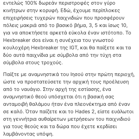
εντελώς 100% δωρεάν περιστροφές στον γύρο
κινήτρων στην κορυφή. Εδώ, έχουμε περίπλοκες
επιχειρήσεις τυχερών παιχνιδιών που προσφέρουν
πόλεις μακριά από το βασικό βήμα, 3, 5 και ίσως 10,
για να αποκτήσετε αρκετά εύκολα έναν ιστότοπο. Το
Hexbreaker dos είναι η συνέχεια του γνωστού
κουλοχέρη Hexbreaker της IGT, και θα παίξετε και τα
δύο αυτά παιχνίδια με σύμβολα από την τύχη στα
σύμβολα στους τροχούς.
Παίξτε με αναμνηστικά του Ιησού στην πρώτη περιοχή,
ώστε να προστατεύσετε την αρχική τους προέλευση
από το ναυάγιο. Στην αρχή της εστίασης, ένα
αναμνηστικό θεού υπόσχεται ότι η βασική σας
ανταμοιβή θαλάμου ήταν ένα πλεονέκτημα από έναν
σε καλό. Όταν παίζετε και το Hades 2, είστε ευάλωτοι
στη γεννήτρια αυθαίρετων μετρήσεων του παιχνιδιού
για τους θεούς και τα δώρα που έχετε κερδίσει
λαμβάνοντας υπόψη.