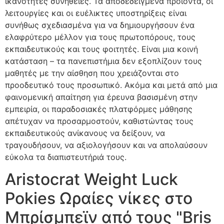
ικανότητες συνήθειες.
Τα αποδεδειγμένα προϊόντα, οι
λειτουργίες και οι ευέλικτες υποστηρίξεις είναι
συνήθως σχεδιασμένα για να δημιουργήσουν ένα
ελαφρύτερο μέλλον για τους πρωτοπόρους, τους
εκπαιδευτικούς και τους φοιτητές. Είναι μια κοινή
κατάσταση – τα πανεπιστήμια δεν εξοπλίζουν τους
μαθητές με την αίσθηση που χρειάζονται στο
προοδευτικό τους προσωπικό. Ακόμα και μετά από μια
φαινομενική απαίτηση για έρευνα βασισμένη στην
εμπειρία, οι παραδοσιακές πλατφόρμες μάθησης
απέτυχαν να προσαρμοστούν, καθιστώντας τους
εκπαιδευτικούς ανίκανους να δείξουν, να
τραγουδήσουν, να αξιολογήσουν και να απολαύσουν
εύκολα τα διαπιστευτήριά τους.
Aristocrat Weight Luck
Pokies Ωραίες νίκες στο
Μπρίσμπεϊν από τους "Bris