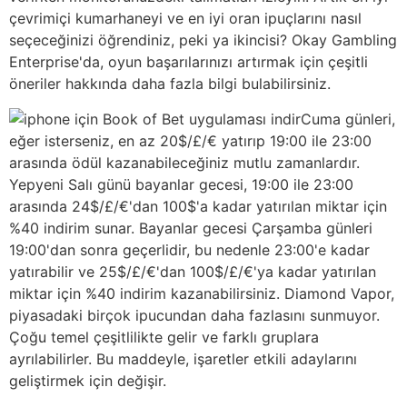
çevrimiçi kumarhaneyi ve en iyi oran ipuçlarını nasıl
seçeceğinizi öğrendiniz, peki ya ikincisi? Okay Gambling
Enterprise'da, oyun başarılarınızı artırmak için çeşitli
öneriler hakkında daha fazla bilgi bulabilirsiniz.
Cuma günleri,
eğer isterseniz, en az 20$/£/€ yatırıp 19:00 ile 23:00
arasında ödül kazanabileceğiniz mutlu zamanlardır.
Yepyeni Salı günü bayanlar gecesi, 19:00 ile 23:00
arasında 24$/£/€'dan 100$'a kadar yatırılan miktar için
%40 indirim sunar. Bayanlar gecesi Çarşamba günleri
19:00'dan sonra geçerlidir, bu nedenle 23:00'e kadar
yatırabilir ve 25$/£/€'dan 100$/£/€'ya kadar yatırılan
miktar için %40 indirim kazanabilirsiniz. Diamond Vapor,
piyasadaki birçok ipucundan daha fazlasını sunmuyor.
Çoğu temel çeşitlilikte gelir ve farklı gruplara
ayrılabilirler. Bu maddeyle, işaretler etkili adaylarını
geliştirmek için değişir.