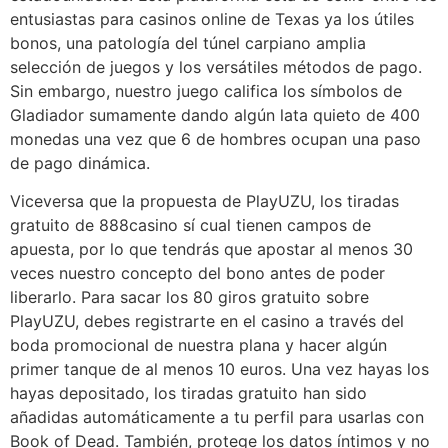
entusiastas para casinos online de Texas ya los útiles
bonos, una patologí­a del túnel carpiano amplia
selección de juegos y los versátiles métodos de pago.
Sin embargo, nuestro juego califica los símbolos de
Gladiador sumamente dando algún lata quieto de 400
monedas una vez que 6 de hombres ocupan una paso
de pago dinámica.
Viceversa que la propuesta de PlayUZU, los tiradas
gratuito de 888casino sí cual tienen campos de
apuesta, por lo que tendrás que apostar al menos 30
veces nuestro concepto del bono antes de poder
liberarlo. Para sacar los 80 giros gratuito sobre
PlayUZU, debes registrarte en el casino a través del
boda promocional de nuestra plana y hacer algún
primer tanque de al menos 10 euros. Una vez hayas los
hayas depositado, los tiradas gratuito han sido
añadidas automáticamente a tu perfil para usarlas con
Book of Dead. También, protege los datos íntimos y no