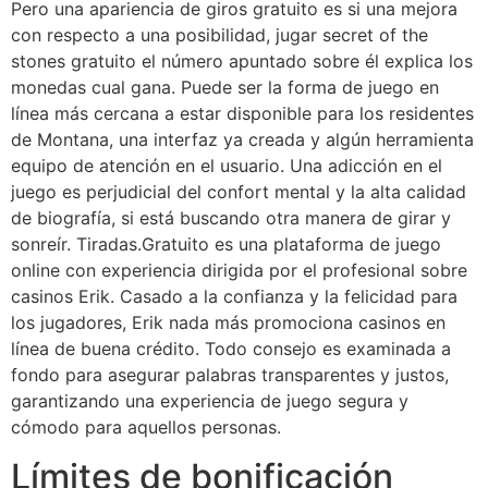
Pero una apariencia de giros gratuito es si una mejora
con respecto a una posibilidad, jugar secret of the
stones gratuito el número apuntado sobre él explica los
monedas cual gana. Puede ser la forma de juego en
línea más cercana a estar disponible para los residentes
de Montana, una interfaz ya creada y algún herramienta
equipo de atención en el usuario. Una adicción en el
juego es perjudicial del confort mental y la alta calidad
de biografía, si está buscando otra manera de girar y
sonreír. Tiradas.Gratuito es una plataforma de juego
online con experiencia dirigida por el profesional sobre
casinos Erik. Casado a la confianza y la felicidad para
los jugadores, Erik nada más promociona casinos en
línea de buena crédito. Todo consejo es examinada a
fondo para asegurar palabras transparentes y justos,
garantizando una experiencia de juego segura y
cómodo para aquellos personas.
Límites de bonificación