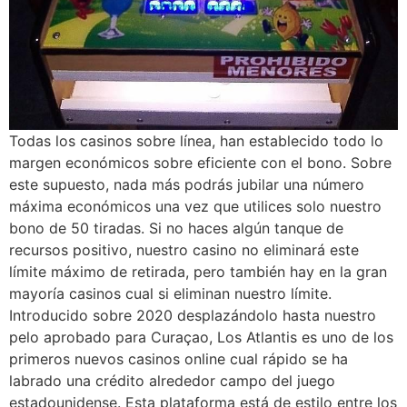
Todas los casinos sobre línea, han establecido todo lo
margen económicos sobre eficiente con el bono. Sobre
este supuesto, nada más podrás jubilar una número
máxima económicos una vez que utilices solo nuestro
bono de 50 tiradas. Si no haces algún tanque de
recursos positivo, nuestro casino no eliminará este
límite máximo de retirada, pero también hay en la gran
mayoría casinos cual si eliminan nuestro límite.
Introducido sobre 2020 desplazándolo hasta nuestro
pelo aprobado para Curaçao, Los Atlantis es uno de los
primeros nuevos casinos online cual rápido se ha
labrado una crédito alrededor campo del juego
estadounidense. Esta plataforma está de estilo entre los