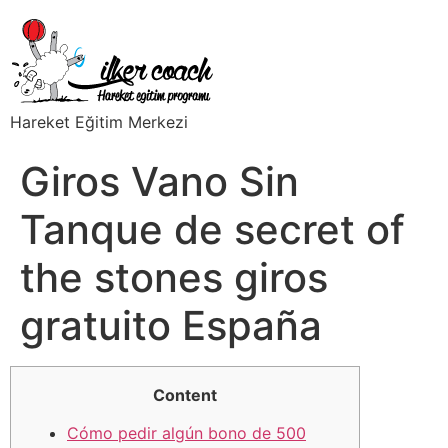
Hareket Eğitim Merkezi
Giros Vano Sin
Tanque de secret of
the stones giros
gratuito España
Content
Cómo pedir algún bono de 500