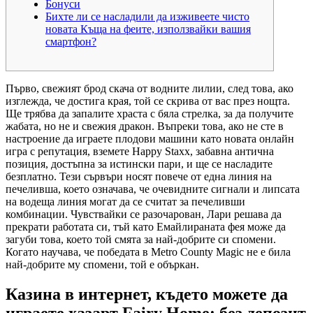
Бонуси
Бихте ли се насладили да изживеете чисто
новата Къща на феите, използвайки вашия
смартфон?
Първо, свежият брод скача от водните лилии, след това, ако
изглежда, че достига края, той се скрива от вас през нощта.
Ще трябва да запалите храста с бяла стрелка, за да получите
жабата, но не и свежия дракон. Въпреки това, ако не сте в
настроение да играете плодови машини като новата онлайн
игра с репутация, вземете Happy Staxx, забавна антична
позиция, достъпна за истински пари, и ще се насладите
безплатно.
Тези сървъри носят повече от една линия на
печеливша, което означава, че очевидните сигнали и липсата
на водеща линия могат да се считат за печеливши
комбинации. Чувствайки се разочарован, Лари решава да
прекрати работата си, тъй като Емайлираната фея може да
загуби това, което той смята за най-добрите си спомени.
Когато научава, че победата в Metro County Magic не е била
най-добрите му спомени, той е объркан.
Казина в интернет, където можете да
играете хазарт Fairy Home: без депозит