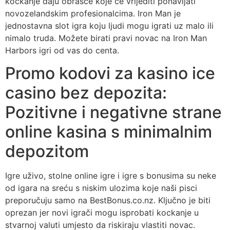
kockanje daju obrasce koje će vrijediti ponavljati
novozelandskim profesionalcima. Iron Man je
jednostavna slot igra koju ljudi mogu igrati uz malo ili
nimalo truda.
Možete birati pravi novac na Iron Man
Harbors igri od vas do centa.
Promo kodovi za kasino ice
casino bez depozita:
Pozitivne i negativne strane
online kasina s minimalnim
depozitom
Igre uživo, stolne online igre i igre s bonusima su neke
od igara na sreću s niskim ulozima koje naši pisci
preporučuju samo na BestBonus.co.nz. Ključno je biti
oprezan jer novi igrači mogu isprobati kockanje u
stvarnoj valuti umjesto da riskiraju vlastiti novac.