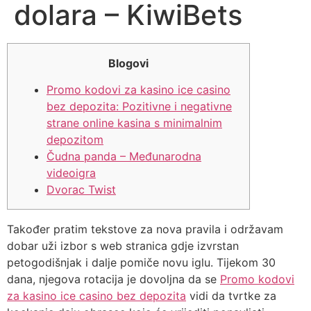
dolara – KiwiBets
Blogovi
Promo kodovi za kasino ice casino
bez depozita: Pozitivne i negativne
strane online kasina s minimalnim
depozitom
Čudna panda – Međunarodna
videoigra
Dvorac Twist
Također pratim tekstove za nova pravila i održavam
dobar uži izbor s web stranica gdje izvrstan
petogodišnjak i dalje pomiče novu iglu. Tijekom 30
dana, njegova rotacija je dovoljna da se
Promo kodovi
za kasino ice casino bez depozita
vidi da tvrtke za