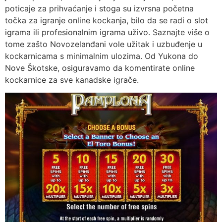
poticaje za prihvaćanje i stoga su izvrsna početna
točka za igranje online kockanja, bilo da se radi o slot
igrama ili profesionalnim igrama uživo. Saznajte više o
tome zašto Novozelanđani vole užitak i uzbuđenje u
kockarnicama s minimalnim ulozima. Od Yukona do
Nove Škotske, osiguravamo da komentirate online
kockarnice za sve kanadske igrače.