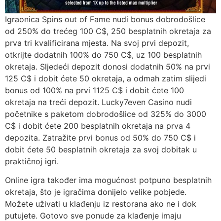
Igraonica Spins out of Fame nudi bonus dobrodošlice
od 250% do trećeg 100 C$, 250 besplatnih okretaja za
prva tri kvalificirana mjesta. Na svoj prvi depozit,
otkrijte dodatnih 100% do 750 C$, uz 100 besplatnih
okretaja. Sljedeći depozit donosi dodatnih 50% na prvi
125 C$ i dobit ćete 50 okretaja, a odmah zatim slijedi
bonus od 100% na prvi 1125 C$ i dobit ćete 100
okretaja na treći depozit. Lucky7even Casino nudi
početnike s paketom dobrodošlice od 325% do 3000
C$ i dobit ćete 200 besplatnih okretaja na prva 4
depozita. Zatražite prvi bonus od 50% do 750 C$ i
dobit ćete 50 besplatnih okretaja za svoj dobitak u
praktičnoj igri.
Online igra također ima mogućnost potpuno besplatnih
okretaja, što je igračima donijelo velike pobjede.
Možete uživati ​​u klađenju iz restorana ako ne i dok
putujete. Gotovo sve ponude za klađenje imaju