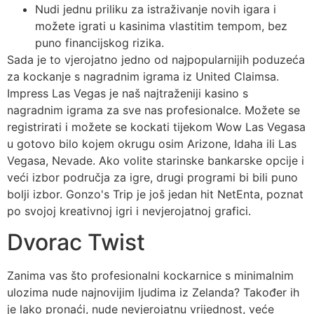
Nudi jednu priliku za istraživanje novih igara i
možete igrati u kasinima vlastitim tempom, bez
puno financijskog rizika.
Sada je to vjerojatno jedno od najpopularnijih poduzeća
za kockanje s nagradnim igrama iz United Claimsa.
Impress Las Vegas je naš najtraženiji kasino s
nagradnim igrama za sve nas profesionalce. Možete se
registrirati i možete se kockati tijekom Wow Las Vegasa
u gotovo bilo kojem okrugu osim Arizone, Idaha ili Las
Vegasa, Nevade. Ako volite starinske bankarske opcije i
veći izbor područja za igre, drugi programi bi bili puno
bolji izbor. Gonzo's Trip je još jedan hit NetEnta, poznat
po svojoj kreativnoj igri i nevjerojatnoj grafici.
Dvorac Twist
Zanima vas što profesionalni kockarnice s minimalnim
ulozima nude najnovijim ljudima iz Zelanda? Također ih
je lako pronaći, nude nevjerojatnu vrijednost, veće