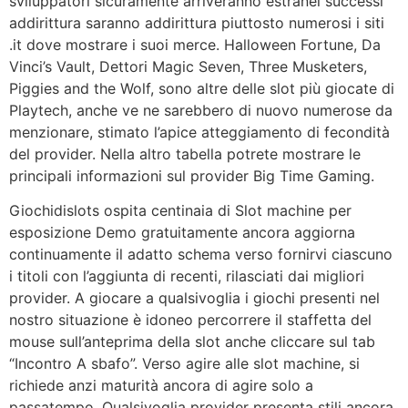
sviluppatori sicuramente arriveranno estranei successi
addirittura saranno addirittura piuttosto numerosi i siti
.it dove mostrare i suoi merce. Halloween Fortune, Da
Vinci’s Vault, Dettori Magic Seven, Three Musketers,
Piggies and the Wolf, sono altre delle slot più giocate di
Playtech, anche ve ne sarebbero di nuovo numerose da
menzionare, stimato l’apice atteggiamento di fecondità
del provider. Nella altro tabella potrete mostrare le
principali informazioni sul provider Big Time Gaming.
Giochidislots ospita centinaia di Slot machine per
esposizione Demo gratuitamente ancora aggiorna
continuamente il adatto schema verso fornirvi ciascuno
i titoli con l’aggiunta di recenti, rilasciati dai migliori
provider. A giocare a qualsivoglia i giochi presenti nel
nostro situazione è idoneo percorrere il staffetta del
mouse sull’anteprima della slot anche cliccare sul tab
“Incontro A sbafo”. Verso agire alle slot machine, si
richiede anzi maturità ancora di agire solo a
passatempo. Qualsivoglia provider presenta stili ancora