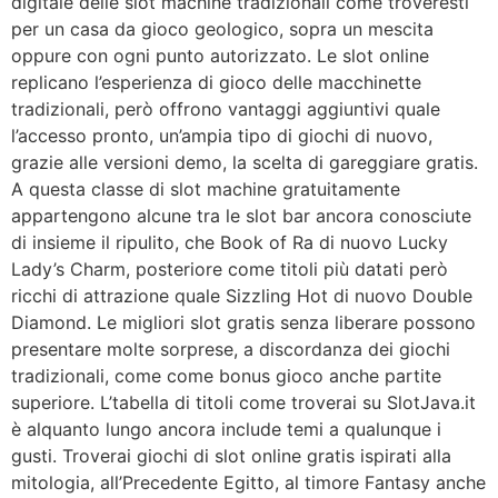
digitale delle slot machine tradizionali come troveresti
per un casa da gioco geologico, sopra un mescita
oppure con ogni punto autorizzato. Le slot online
replicano l’esperienza di gioco delle macchinette
tradizionali, però offrono vantaggi aggiuntivi quale
l’accesso pronto, un’ampia tipo di giochi di nuovo,
grazie alle versioni demo, la scelta di gareggiare gratis.
A questa classe di slot machine gratuitamente
appartengono alcune tra le slot bar ancora conosciute
di insieme il ripulito, che Book of Ra di nuovo Lucky
Lady’s Charm, posteriore come titoli più datati però
ricchi di attrazione quale Sizzling Hot di nuovo Double
Diamond. Le migliori slot gratis senza liberare possono
presentare molte sorprese, a discordanza dei giochi
tradizionali, come come bonus gioco anche partite
superiore. L’tabella di titoli come troverai su SlotJava.it
è alquanto lungo ancora include temi a qualunque i
gusti. Troverai giochi di slot online gratis ispirati alla
mitologia, all’Precedente Egitto, al timore Fantasy anche