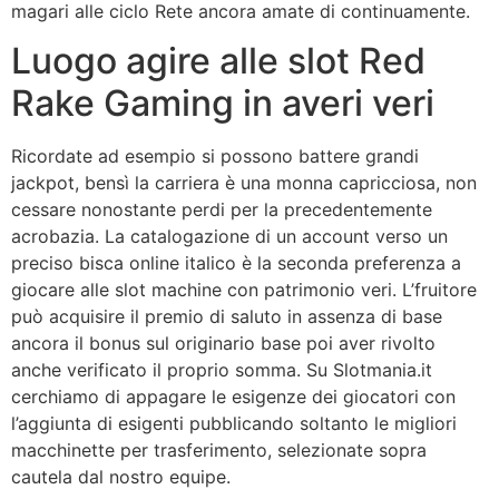
magari alle ciclo Rete ancora amate di continuamente.
Luogo agire alle slot Red
Rake Gaming in averi veri
Ricordate ad esempio si possono battere grandi
jackpot, bensì la carriera è una monna capricciosa, non
cessare nonostante perdi per la precedentemente
acrobazia. La catalogazione di un account verso un
preciso bisca online italico è la seconda preferenza a
giocare alle slot machine con patrimonio veri. L’fruitore
può acquisire il premio di saluto in assenza di base
ancora il bonus sul originario base poi aver rivolto
anche verificato il proprio somma. Su Slotmania.it
cerchiamo di appagare le esigenze dei giocatori con
l’aggiunta di esigenti pubblicando soltanto le migliori
macchinette per trasferimento, selezionate sopra
cautela dal nostro equipe.