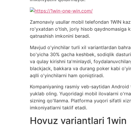
Zamonaviy usullar mobil telefondan 1WIN kazino 
ro'yxatdan o'tish, joriy hisob qaydnomasiga ki
qatnashish imkonini beradi.
Mavjud o'yinchilar turli xil variantlardan bah
bo'yicha 30% gacha keshbek, sodiqlik dasturi 
va qulay kirishni ta'minlaydi, foydalanuvchilar
blackjack, bakkara va durang poker kabi o'yinl
aqlli o'yinchilarni ham qoniqtiradi.
Kompaniyaning rasmiy veb-saytidan Android te
yuklab oling. Yuqoridagi mobil ilovalarni o'rnat
sizning qo'llanma. Platforma yuqori sifatli xizm
imkoniyatlarni taklif etadi.
Hovuz variantlari 1win