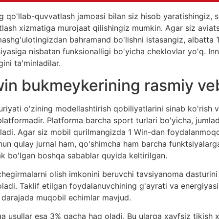
g qo'llab-quvvatlash jamoasi bilan siz hisob yaratishingiz, 
ash xizmatiga murojaat qilishingiz mumkin. Agar siz aviatsi
 mashg'ulotingizdan bahramand bo'lishni istasangiz, albatta
siyasiga nisbatan funksionalligi bo'yicha cheklovlar yo'q. I
ini ta'minladilar.
win bukmeykerining rasmiy veb
yati o'zining modellashtirish qobiliyatlarini sinab ko'rish v
latformadir. Platforma barcha sport turlari bo'yicha, jumlada
qiladi. Agar siz mobil qurilmangizda 1 Win-dan foydalanmoqc
un qulay jurnal ham, qo'shimcha ham barcha funktsiyalarga k
rak bo'lgan boshqa sabablar quyida keltirilgan.
hegirmalarni olish imkonini beruvchi tavsiyanoma dasturini tak
ladi. Taklif etilgan foydalanuvchining g'ayrati va energiyasin
m darajada muqobil echimlar mavjud.
 usullar esa 3% gacha haq oladi. Bu ularga xavfsiz tikish xizm