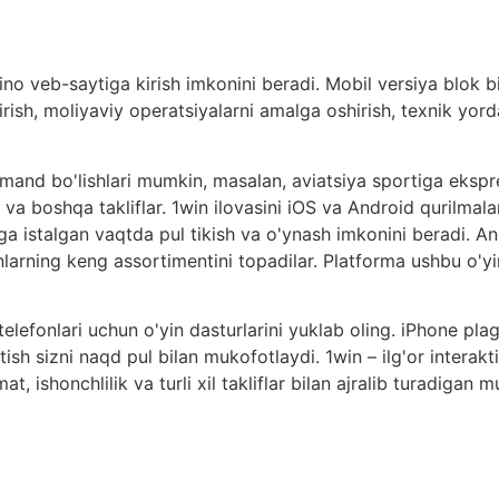
veb-saytiga kirish imkonini beradi. Mobil versiya blok bilan 
rish, moliyaviy operatsiyalarni amalga oshirish, texnik yorda
ramand bo'lishlari mumkin, masalan, aviatsiya sportiga eksp
va boshqa takliflar. 1win ilovasini iOS va Android qurilmal
ga istalgan vaqtda pul tikish va o'ynash imkonini beradi. An'a
arning keng assortimentini topadilar. Platforma ushbu o'yinla
lefonlari uchun o'yin dasturlarini yuklab oling. iPhone pl
ish sizni naqd pul bilan mukofotlaydi. 1win – ilg'or interakti
at, ishonchlilik va turli xil takliflar bilan ajralib turadiga