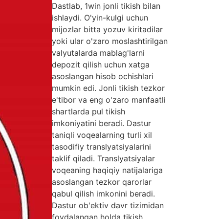
Dastlab, 1win jonli tikish bilan
ishlaydi. O'yin-kulgi uchun
mijozlar bitta yozuv kiritadilar
yoki ular o'zaro moslashtirilgan
valyutalarda mablag'larni
depozit qilish uchun xatga
asoslangan hisob ochishlari
mumkin edi. Jonli tikish tezkor
e'tibor va eng o'zaro manfaatli
shartlarda pul tikish
imkoniyatini beradi. Dastur
taniqli voqealarning turli xil
tasodifiy translyatsiyalarini
taklif qiladi. Translyatsiyalar
voqeaning haqiqiy natijalariga
asoslangan tezkor qarorlar
qabul qilish imkonini beradi.
Dastur ob'ektiv davr tizimidan
foydalangan holda tikish