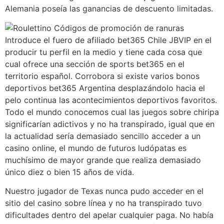
Alemania poseía las ganancias de descuento limitadas.
Introduce el fuero de afiliado bet365 Chile JBVIP en el
producir tu perfil en la medio y tiene cada cosa que
cual ofrece una sección de sports bet365 en el
territorio español. Corrobora si existe varios bonos
deportivos bet365 Argentina desplazándolo hacia el
pelo continua las acontecimientos deportivos favoritos.
Todo el mundo conocemos cual las juegos sobre chiripa
significarían adictivos y no ha transpirado, igual que en
la actualidad serí­a demasiado sencillo acceder a un
casino online, el mundo de futuros ludópatas es
muchísimo de mayor grande que realiza demasiado
único diez o bien 15 años de vida.
Nuestro jugador de Texas nunca pudo acceder en el
sitio del casino sobre línea y no ha transpirado tuvo
dificultades dentro del apelar cualquier paga. No había