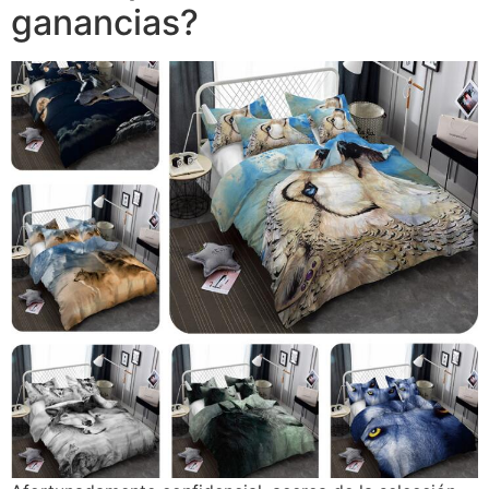
ganancias?