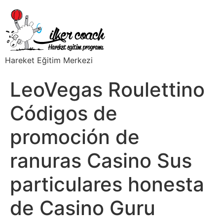
Hareket Eğitim Merkezi
LeoVegas Roulettino
Códigos de
promoción de
ranuras Casino Sus
particulares honesta
de Casino Guru