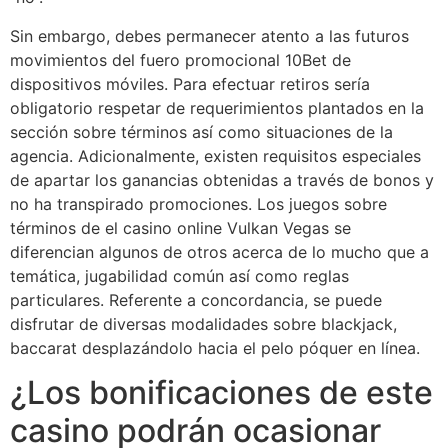
Sin embargo, debes permanecer atento a las futuros
movimientos del fuero promocional 10Bet de
dispositivos móviles. Para efectuar retiros serí­a
obligatorio respetar de requerimientos plantados en la
sección sobre términos así­ como situaciones de la
agencia. Adicionalmente, existen requisitos especiales
de apartar los ganancias obtenidas a través de bonos y
no ha transpirado promociones. Los juegos sobre
términos de el casino online Vulkan Vegas se
diferencian algunos de otros acerca de lo mucho que a
temática, jugabilidad común así­ como reglas
particulares. Referente a concordancia, se puede
disfrutar de diversas modalidades sobre blackjack,
baccarat desplazándolo hacia el pelo póquer en línea.
¿Los bonificaciones de este
casino podrán ocasionar